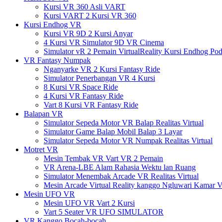
Kursi VR 360 Asli VART
Kursi VART 2 Kursi VR 360
Kursi Endhog VR
Kursi VR 9D 2 Kursi Anyar
4 Kursi VR Simulator 9D VR Cinema
Simulator vR 2 Pemain VirtualReality Kursi Endhog P
VR Fantasy Numpak
Nganyarke VR 2 Kursi Fantasy Ride
Simulator Penerbangan VR 4 Kursi
8 Kursi VR Space Ride
4 Kursi VR Fantasy Ride
Vart 8 Kursi VR Fantasy Ride
Balapan VR
Simulator Sepeda Motor VR Balap Realitas Virtual
Simulator Game Balap Mobil Balap 3 Layar
Simulator Sepeda Motor VR Numpak Realitas Virtual
Motret VR
Mesin Tembak VR Vart VR 2 Pemain
VR Arena-LBE Alam Rahasia Wektu lan Ruang
Simulator Menembak Arcade VR Realitas Virtual
Mesin Arcade Virtual Reality kanggo Ngluwari Kamar 
Mesin UFO VR
Mesin UFO VR Vart 2 Kursi
Vart 5 Seater VR UFO SIMULATOR
VR Kanggo Bocah-bocah