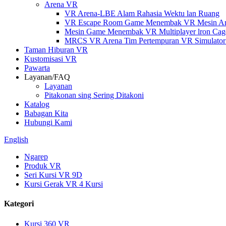
Arena VR
VR Arena-LBE Alam Rahasia Wektu lan Ruang
VR Escape Room Game Menembak VR Mesin Arcad
Mesin Game Menembak VR Multiplayer lron Cag
MRCS VR Arena Tim Pertempuran VR Simulato
Taman Hiburan VR
Kustomisasi VR
Pawarta
Layanan/FAQ
Layanan
Pitakonan sing Sering Ditakoni
Katalog
Babagan Kita
Hubungi Kami
English
Ngarep
Produk VR
Seri Kursi VR 9D
Kursi Gerak VR 4 Kursi
Kategori
Kursi 360 VR