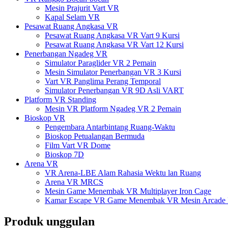
Mesin Prajurit Vart VR
Kapal Selam VR
Pesawat Ruang Angkasa VR
Pesawat Ruang Angkasa VR Vart 9 Kursi
Pesawat Ruang Angkasa VR Vart 12 Kursi
Penerbangan Ngadeg VR
Simulator Paraglider VR 2 Pemain
Mesin Simulator Penerbangan VR 3 Kursi
Vart VR Panglima Perang Temporal
Simulator Penerbangan VR 9D Asli VART
Platform VR Standing
Mesin VR Platform Ngadeg VR 2 Pemain
Bioskop VR
Pengembara Antarbintang Ruang-Waktu
Bioskop Petualangan Bermuda
Film Vart VR Dome
Bioskop 7D
Arena VR
VR Arena-LBE Alam Rahasia Wektu lan Ruang
Arena VR MRCS
Mesin Game Menembak VR Multiplayer Iron Cage
Kamar Escape VR Game Menembak VR Mesin Arcade Re
Produk unggulan