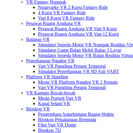
VR Fantasy Numpak
Nganyarke VR 2 Kursi Fantasy Ride
4 Kursi VR Fantasy Ride
Vart 8 Kursi VR Fantasy Ride
Pesawat Ruang Angkasa VR
Pesawat Ruang Angkasa VR Vart 9 Kursi
Pesawat Ruang Angkasa VR Vart 12 Kursi
Balapan VR
Simulator Sepeda Motor VR Numpak Realitas Vir
Simulator Game Balap Mobil Balap 3 Layar
Simulator Sepeda Motor VR Balap Realitas Virtua
Penerbangan Ngadeg VR
Vart VR Panglima Perang Temporal
Simulator Penerbangan VR 9D Asli VART
Platform VR Standing
Mesin VR Platform Ngadeg VR 2 Pemain
Vart VR Panglima Perang Temporal
VR Kanggo Bocah-bocah
Mesin Prajurit Vart VR
Kapal Selam VR
Bioskop VR
Pengembara Antarbintang Ruang-Waktu
Bioskop Petualangan Bermuda
Film Vart VR Dome
Bioskop 7D