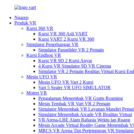
Ngarep
Produk VR
Kursi 360 VR
Kursi VR 360 Asli VART
Kursi VART 2 Kursi VR 360
Simulator Penerbangan VR
Simulator Paraglider VR 2 Pemain
Kursi Endhog VR
Kursi VR 9D 2 Kursi Anyar
4 Kursi VR Simulator 9D VR Cinema
Simulator VR 2 Pemain Realitas Virtual Kursi E
Mesin UFO VR
Mesin UFO VR Vart 2 Kursi
Vart 5 Seater VR UFO SIMULATOR
Motret VR
Pengalaman Menembak VR Gratis Roaming
Mesin Tembak VR Vart VR 2 Pemain
Simulator Menembak VR Layanan Mandiri Pemai
Simulator Menembak Arcade VR Realitas Virtual
VR Arena-LBE Alam Rahasia Wektu lan Ruang
Mesin Arcade Virtual Reality Game Menembak 
MRCS VR Arena Tim Pertempuran VR Simulato