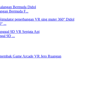
ngan Bermuda F...
 ...
al 9D ...